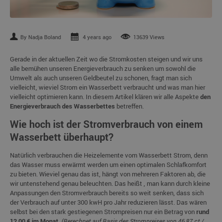
By Nadja Boland
4 years ago
13639 Views
Gerade in der aktuellen Zeit wo die Stromkosten steigen und wir uns
alle bemühen unseren Energieverbrauch zu senken um sowohl die
Umwelt als auch unseren Geldbeutel zu schonen, fragt man sich
vielleicht, wieviel Strom ein Wasserbett verbraucht und was man hier
vielleicht optimieren kann. In diesem Artikel klären wir alle Aspekte
den
Energieverbrauch des Wasserbettes
betreffen.
Wie hoch ist der Stromverbrauch von einem
Wasserbett überhaupt?
Natürlich verbrauchen die Heizelemente vom Wasserbett Strom, denn
das Wasser muss erwärmt werden um einen optimalen Schlafkomfort
zu bieten. Wieviel genau das ist, hängt von mehreren Faktoren ab, die
wir untenstehend genau beleuchten. Das heißt , man kann durch kleine
Anpassungen den Stromverbrauch bereits so weit senken, dass sich
der Verbrauch auf unter 300 kwH pro Jahr reduzieren lässt. Das wären
selbst bei den stark gestiegenen Strompreisen nur ein Betrag von
rund
12,00 € im Monat
.
(Berechnet auf Basis des Strompreises von 46,87 ct /