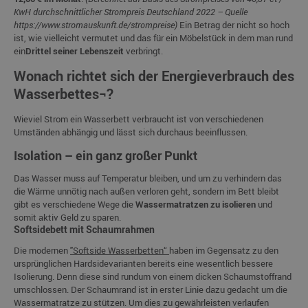
KwH durchschnittlicher Strompreis Deutschland 2022 – Quelle
https://www.stromauskunft.de/strompreise)
Ein Betrag der nicht so hoch
ist, wie vielleicht vermutet und das für ein Möbelstück in dem man rund
ein
Drittel seiner Lebenszeit
verbringt.
Wonach richtet sich der Energieverbrauch des
Wasserbettes¬?
Wieviel Strom ein Wasserbett verbraucht ist von verschiedenen
Umständen abhängig und lässt sich durchaus beeinflussen.
Isolation – ein ganz großer Punkt
Das Wasser muss auf Temperatur bleiben, und um zu verhindern das
die Wärme unnötig nach außen verloren geht, sondern im Bett bleibt
gibt es verschiedene Wege die
Wassermatratzen zu isolieren
und
somit aktiv Geld zu sparen.
Softsidebett mit Schaumrahmen
Die modernen
"Softside Wasserbetten“
haben im Gegensatz zu den
ursprünglichen Hardsidevarianten bereits eine wesentlich bessere
Isolierung. Denn diese sind rundum von einem dicken Schaumstoffrand
umschlossen. Der Schaumrand ist in erster Linie dazu gedacht um die
Wassermatratze zu stützen. Um dies zu gewährleisten verlaufen