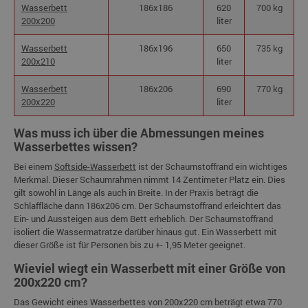
Wasserbett
186x186
620
700 kg
200x200
liter
Wasserbett
186x196
650
735 kg
200x210
liter
Wasserbett
186x206
690
770 kg
200x220
liter
Was muss ich über die Abmessungen meines
Wasserbettes wissen?
Bei einem
Softside-Wasserbett
ist der Schaumstoffrand ein wichtiges
Merkmal. Dieser Schaumrahmen nimmt 14 Zentimeter Platz ein. Dies
gilt sowohl in Länge als auch in Breite. In der Praxis beträgt die
Schlaffläche dann 186x206 cm. Der Schaumstoffrand erleichtert das
Ein- und Aussteigen aus dem Bett erheblich. Der Schaumstoffrand
isoliert die Wassermatratze darüber hinaus gut. Ein Wasserbett mit
dieser Größe ist für Personen bis zu +- 1,95 Meter geeignet.
Wieviel wiegt ein Wasserbett mit einer Größe von
200x220 cm?
Das Gewicht eines Wasserbettes von 200x220 cm beträgt etwa 770