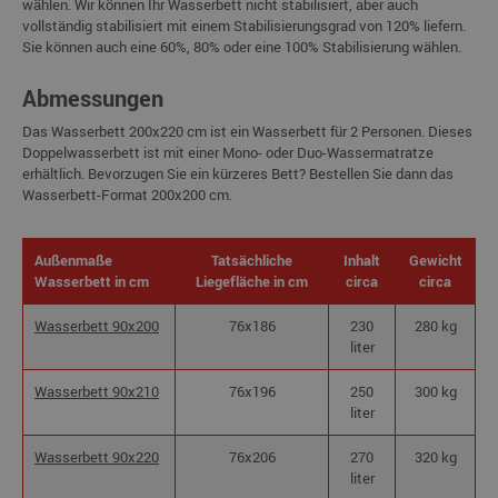
wählen. Wir können Ihr Wasserbett nicht stabilisiert, aber auch
vollständig stabilisiert mit einem Stabilisierungsgrad von 120% liefern.
Sie können auch eine 60%, 80% oder eine 100% Stabilisierung wählen.
Abmessungen
Das Wasserbett 200x220 cm ist ein Wasserbett für 2 Personen. Dieses
Doppelwasserbett ist mit einer Mono- oder Duo-Wassermatratze
erhältlich. Bevorzugen Sie ein kürzeres Bett? Bestellen Sie dann das
Wasserbett-Format 200x200 cm.
Außenmaße
Tatsächliche
Inhalt
Gewicht
Wasserbett in cm
Liegefläche in cm
circa
circa
Wasserbett 90x200
76x186
230
280 kg
liter
Wasserbett 90x210
76x196
250
300 kg
liter
Wasserbett 90x220
76x206
270
320 kg
liter