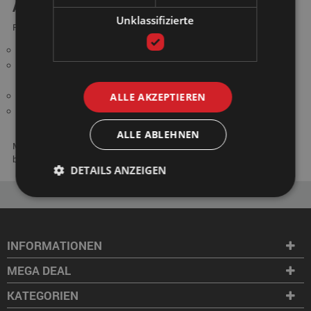
Aktionsbedingungen
Unklassifizierte
Für diese Aktion gelten folgende Bedingungen:
Gültig beim Kauf eines Bettes ab €1000,-
Nicht kombinierbar mit anderen Aktionen, Angeboten oder
Geschenkkarten
Der Inhalt des Betttextilpakets ist festgelegt
ALLE AKZEPTIEREN
Das Betttextilpaket kann nur gegen ein gleichwertiges Paket
umgetauscht werden; eine Rückerstattung ist nicht möglich
ALLE ABLEHNEN
Möchten Sie über alle Aktionen, Angebote und Neuigkeiten informiert
bleiben? Dann melden Sie sich für unseren Newsletter an!
DETAILS ANZEIGEN
INFORMATIONEN
MEGA DEAL
KATEGORIEN