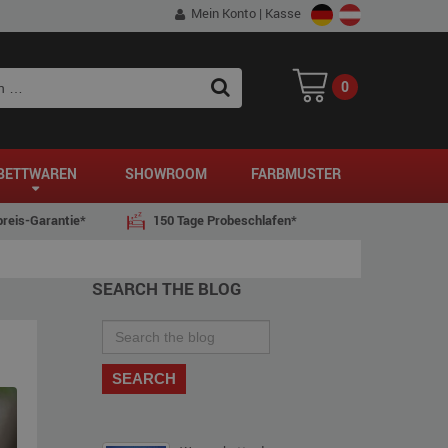
Mein Konto
|
Kasse
0
SEARCH
BETTWAREN
SHOWROOM
FARBMUSTER
reis-Garantie*
150 Tage Probeschlafen*
SEARCH THE BLOG
SEARCH