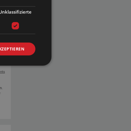
Unklassifizierte
KZEPTIEREN
nts
n.
r