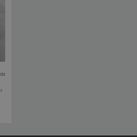
nts
n?