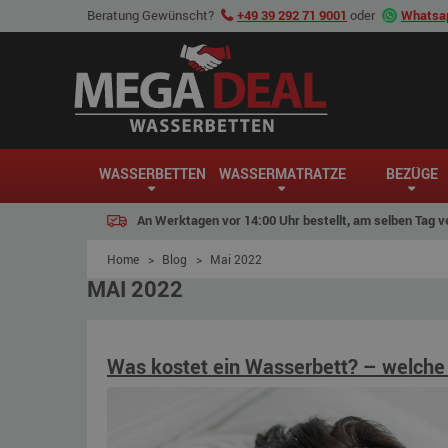
Beratung Gewünscht?
+49 39 292 71 9001
oder
Whatsap
WASSERBETTEN
WASSERMATRATZE
BEZÜGE
An Werktagen vor 14:00 Uhr bestellt, am selben Tag v
Home
>
Blog
>
Mai 2022
MAI 2022
Was kostet ein Wasserbett? – welche 