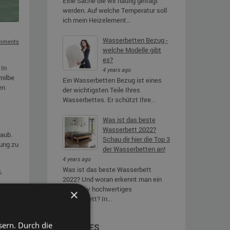
Eine Sache die wir häufig gefragt
werden. Auf welche Temperatur soll
ich mein Heizelement...
Wasserbetten Bezug -
mments
welche Modelle gibt
es?
 In
4 years ago
milbe
Ein Wasserbetten Bezug ist eines
en
der wichtigsten Teile Ihres
Wasserbettes. Er schützt Ihre...
Was ist das beste
Wasserbett 2022?
taub.
Schau dir hier die Top 3
nung zu
der Wasserbetten an!
4 years ago
Was ist das beste Wasserbett
,
2022? Und woran erkennt man ein
qualitativ hochwertiges
ch
×
Wasserbett? In...
sern. Durch die
ARCHIVES
ie