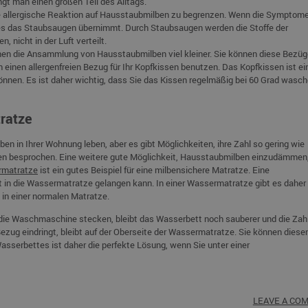
ngt man einen großen Teil des Alltags.
e allergische Reaktion auf Hausstaubmilben zu begrenzen. Wenn die Symptome
eres das Staubsaugen übernimmt. Durch Staubsaugen werden die Stoffe der
 nicht in der Luft verteilt.
chen die Ansammlung von Hausstaubmilben viel kleiner. Sie können diese Bezü
 einen allergenfreien Bezug für Ihr Kopfkissen benutzen. Das Kopfkissen ist ei
nen. Es ist daher wichtig, dass Sie das Kissen regelmäßig bei 60 Grad wasch
ratze
en in Ihrer Wohnung leben, aber es gibt Möglichkeiten, ihre Zahl so gering wie
oben besprochen. Eine weitere gute Möglichkeit, Hausstaubmilben einzudämmen,
rmatratze
ist ein gutes Beispiel für eine milbensichere Matratze. Eine
 in die Wassermatratze gelangen kann. In einer Wassermatratze gibt es daher 
in einer normalen Matratze.
ie Waschmaschine stecken, bleibt das Wasserbett noch sauberer und die Zahl
ezug eindringt, bleibt auf der Oberseite der Wassermatratze. Sie können diese
Wasserbettes ist daher die perfekte Lösung, wenn Sie unter einer
LEAVE A CO