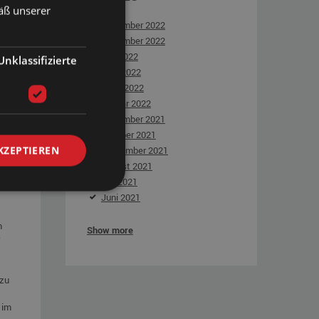
äß unserer
Dezember 2022
November 2022
Mai 2022
Unklassifizierte
April 2022
März 2022
Januar 2022
Dezember 2021
Oktober 2021
KZEPTIEREN
September 2021
August 2021
n
Juli 2021
ie im
Juni 2021
n
Show more
 zu
 im