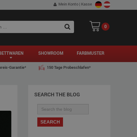
Mein Konto
|
Kasse
0
SEARCH
BETTWAREN
SHOWROOM
FARBMUSTER
reis-Garantie*
150 Tage Probeschlafen*
SEARCH THE BLOG
SEARCH