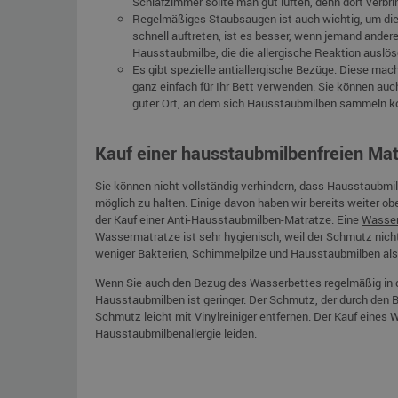
Schlafzimmer sollte man gut lüften, denn dort verbri
Regelmäßiges Staubsaugen ist auch wichtig, um di
schnell auftreten, ist es besser, wenn jemand and
Hausstaubmilbe, die die allergische Reaktion auslösen,
Es gibt spezielle antiallergische Bezüge. Diese ma
ganz einfach für Ihr Bett verwenden. Sie können auch
guter Ort, an dem sich Hausstaubmilben sammeln kön
Kauf einer hausstaubmilbenfreien Mat
Sie können nicht vollständig verhindern, dass Hausstaubmilb
möglich zu halten. Einige davon haben wir bereits weiter 
der Kauf einer Anti-Hausstaubmilben-Matratze. Eine
Wasse
Wassermatratze ist sehr hygienisch, weil der Schmutz nicht
weniger Bakterien, Schimmelpilze und Hausstaubmilben als 
Wenn Sie auch den Bezug des Wasserbettes regelmäßig in d
Hausstaubmilben ist geringer. Der Schmutz, der durch den B
Schmutz leicht mit Vinylreiniger entfernen. Der Kauf eines 
Hausstaubmilbenallergie leiden.