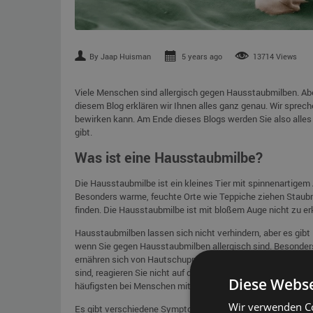
By Jaap Huisman
5 years ago
13714 Views
Viele Menschen sind allergisch gegen Hausstaubmilben. Ab
diesem Blog erklären wir Ihnen alles ganz genau. Wir sprec
bewirken kann. Am Ende dieses Blogs werden Sie also alle
gibt.
Was ist eine Hausstaubmilbe?
Die Hausstaubmilbe ist ein kleines Tier mit spinnenartige
Besonders warme, feuchte Orte wie Teppiche ziehen Staubmi
finden. Die Hausstaubmilbe ist mit bloßem Auge nicht zu erk
Hausstaubmilben lassen sich nicht verhindern, aber es gibt M
wenn Sie gegen Hausstaubmilben allergisch sind. Besonder
ernähren sich von Hautschuppen, die sich häufig im Schlafz
sind, reagieren Sie nicht auf das Tier selbst, sondern auf 
Diese Webse
häufigsten bei Menschen mit Asthma auf.
Wir verwenden Co
Es gibt verschiedene Symptome, die mit einer Hausstaubmil