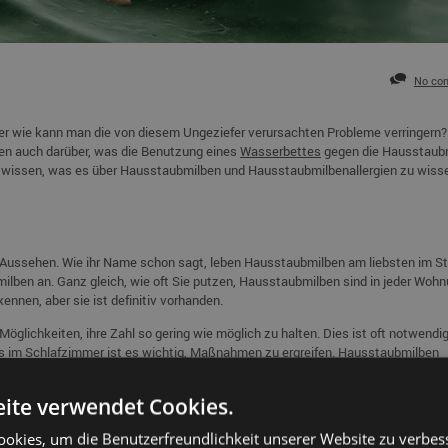
No co
er wie kann man die von diesem Ungeziefer verursachten Probleme verringern?
hen auch darüber, was die Benutzung eines
Wasserbettes
gegen die Hausstaub
s wissen, was es über Hausstaubmilben und Hausstaubmilbenallergien zu wiss
m Aussehen. Wie ihr Name schon sagt, leben Hausstaubmilben am liebsten im S
lben an. Ganz gleich, wie oft Sie putzen, Hausstaubmilben sind in jeder Woh
ennen, aber sie ist definitiv vorhanden.
öglichkeiten, ihre Zahl so gering wie möglich zu halten. Dies ist oft notwendig
s im Schlafzimmer ist es wichtig, Maßnahmen zu ergreifen. Hausstaubmilben
immer, insbesondere im Bett, befinden. Wenn Sie auf Hausstaubmilben allergis
die Ausscheidungen der Hausstaubmilbe. Eine Hausstaubmilbenallergie tritt am
ite verwendet Cookies.
okies, um die Benutzerfreundlichkeit unserer Website zu verbes
benallergie einhergehen. Im Folgenden sind einige der Symptome aufgeführt, d