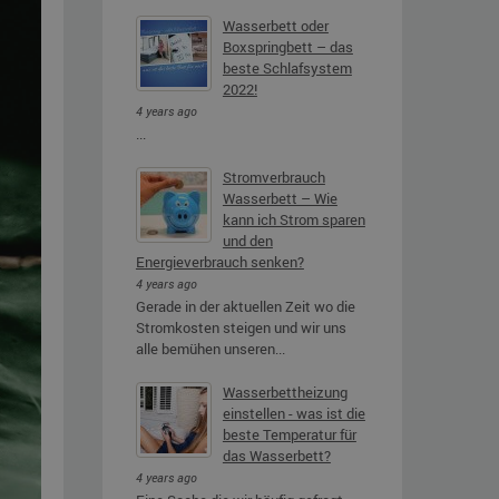
Wasserbett oder
Boxspringbett – das
beste Schlafsystem
2022!
4 years ago
...
Stromverbrauch
Wasserbett – Wie
kann ich Strom sparen
und den
Energieverbrauch senken?
4 years ago
Gerade in der aktuellen Zeit wo die
Stromkosten steigen und wir uns
alle bemühen unseren...
Wasserbettheizung
einstellen - was ist die
beste Temperatur für
das Wasserbett?
4 years ago