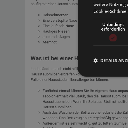
häufig mit einer Hausstaubmilbenallergie auftreten:
weitere Nutzung 
Cookie-Richtlinie 
Halsschmerzen
Eine verstopfte Nase
Unbedingt
Eine laufende Nase
erforderlich
Häufiges Niesen
Juckende Augen
Atemnot
Was ist bei einer Hausstaubmilbenalle
DETAILS ANZ
Leider lässt es sich nicht völlig verhindern, dass Hausstau
Hausstaubmilben ergreifen können. Diese tragen dazu bei, d
Falle einer Hausstaubmilbenallergie tun können:
Zunächst einmal können Sie Ihr eigenes Haus anpass
Teppich enthält viel Staub, den die Hausstaubmilbe 
Hausstaubmilben. Wenn Ihr Sofa aus Stoff ist, sollte
Hausstaubmilben.
Auch das Waschen der
Bettwäsche
reduziert die Za
waschen. Das Bettzeug sollte regelmäßig gewasche
Außerdem ist es sehr wichtig, gut zu lüften, zum Bei