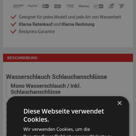
Geeignet für jedes Modell und jede Art von Wasserbett
Klarna Ratenkauf
und
Klarna Rechnung
Bestpreis-Garantie
BESCHREIBUNG
Wasserschlauch Schlauchanschlüsse
Mono Wasserschlauch / Inkl.
Schlauchanschlüsse
×
Es ist ratsam, zum Füllen Ihrer Wassermatratze einen neuen
Diese Webseite verwendet
Wasserschlauch zu benutzen. In einem gebrauchten Schlauch können
sich Bakterien befinden. Wenn sie in Ihrer Matratze landen, wird das
Cookies.
unangenehme Folgen für Sie haben. In diesem Set finden Sie alles was
Sie brauchen, um Ihre Einzel Wassermatratze einfach zu füllen. Das
Wir verwenden Cookies, um die
Füllset Duo ist geeignet für Ihre Doppel Wassermatratzen. Verwenden