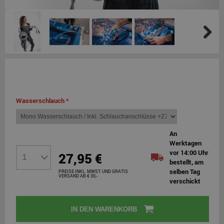
Next
Wasserschlauch
*
An
Werktagen
vor 14:00 Uhr
27,95 €
bestellt, am
selben Tag
PREISE INKL. MWST. UND GRATIS
VERSAND AB € 30,-
verschickt
IN DEN WARENKORB