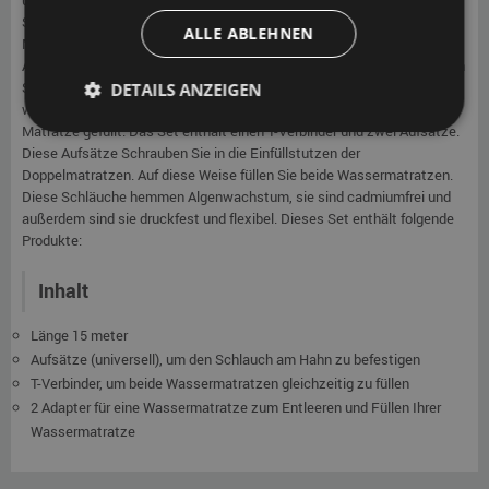
unangenehme Folgen für Sie haben. In diesem Set finden Sie alles was
Sie brauchen, um Ihre Doppelmatratzen einfach zu füllen. Das Füllset
ALLE ABLEHNEN
Mono ist geeignet für Ihre Einzel Wassermatratze. Verwenden Sie die
Aufsätze zum Füllen Ihrer Wassermatratze. Auf diese Weise reduzieren
Sie das Risiko, dass Wasser verschüttet wird. Mit diesem Füllset Duo
DETAILS ANZEIGEN
werden immer abwechselnd sowohl die linke als auch die rechte
Matratze gefüllt. Das Set enthält einen T-Verbinder und zwei Aufsätze.
Diese Aufsätze Schrauben Sie in die Einfüllstutzen der
Doppelmatratzen. Auf diese Weise füllen Sie beide Wassermatratzen.
Diese Schläuche hemmen Algenwachstum, sie sind cadmiumfrei und
außerdem sind sie druckfest und flexibel. Dieses Set enthält folgende
Produkte:
Inhalt
Länge 15 meter
Aufsätze (universell), um den Schlauch am Hahn zu befestigen
T-Verbinder, um beide Wassermatratzen gleichzeitig zu füllen
2 Adapter für eine Wassermatratze zum Entleeren und Füllen Ihrer
Wassermatratze