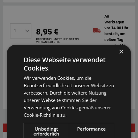
An
Werktagen
vor 14:00 Uhr
8,95 €
bestellt, am
selben Tag
PREISE INKL. MWST. UND GRATIS
VERSAND AB € 30,-
verschickt!
×
Diese Webseite verwendet
IN DEN WARENKORB
Cookies.
Wir verwenden Cookies, um die
Benutzerfreundlichkeit unserer Website zu
Klarna Ratenkauf
und
Klarna Rechnung
verbessern. Durch die weitere Nutzung
Bestpreis-Garantie
unserer Webseite stimmen Sie der
Verwendung von Cookies gemäß unserer
Cookie-Richtlinie zu.
Unbedingt
Performance
BESCHREIBUNG
erforderlich