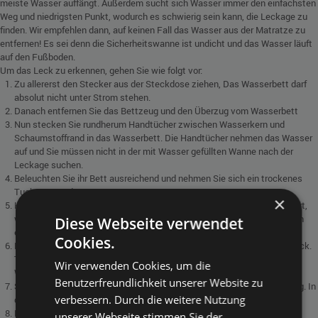
meiste Wasser auffängt. Außerdem sucht sich Wasser immer den einfachsten
Weg und niedrigsten Punkt, wodurch es schwierig sein kann, die Leckage zu
finden. Wir empfehlen dann, auf keinen Fall das Wasser aus der Matratze zu
entfernen! Es sei denn die Sicherheitswanne ist undicht und das Wasser läuft
auf den Fußboden.
Um das Leck zu erkennen, gehen Sie wie folgt vor:
Zu allererst den Stecker aus der Steckdose ziehen, Das Wasserbett darf
absolut nicht unter Strom stehen.
Danach entfernen Sie das Bettzeug und den Überzug vom Wasserbett
Nun stecken Sie rundherum Handtücher zwischen Wasserkern und
Schaumstoffrand in das Wasserbett. Die Handtücher nehmen das Wasser
auf und Sie müssen nicht in der mit Wasser gefüllten Wanne nach der
Leckage suchen.
Beleuchten Sie ihr Bett ausreichend und nehmen Sie sich ein trockenes
Tuch zur Hand.
×
Kontrollieren Sie nun Stück für Stück den Wasserkern. Beginnen Sie dort,
wo Sie die Undichtigkeit als erstes bemerkt haben oder beginnen Sie an
Diese Webseite verwendet
einer Ecke.
Cookies.
Knien Sie sich vor Ihr Wasserbett und drücken Sie die Ecke etwas zurück.
Trocknen Sie diese ausreichend mit dem Tuch ab, sodass keine
Wir verwenden Cookies, um die
Wasserperle mehr sichtbar ist.
Benutzerfreundlichkeit unserer Website zu
Sollte nun hier eine Leckage sein, rinnt irgendwo ein Wassertropfen lang. In
verbessern. Durch die weitere Nutzung
diesem Fall hätten Sie die Leckage bereits gefunden.
Meist befinden sich Leckagen an den Ecken oder am Ein- und Ausstieg,
unserer Webseite stimmen Sie der