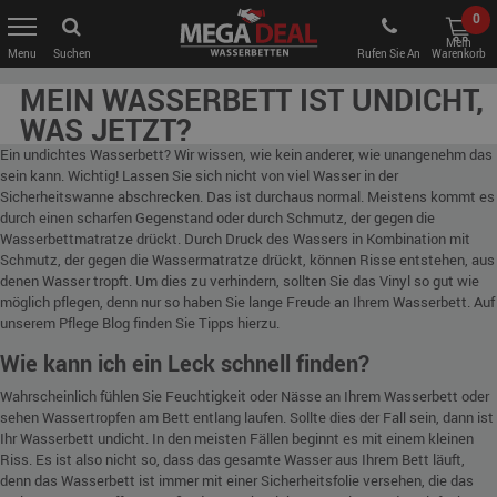
0
Mein
Suchen
Rufen Sie An
Warenkorb
MEIN WASSERBETT IST UNDICHT,
WAS JETZT?
Ein undichtes Wasserbett? Wir wissen, wie kein anderer, wie unangenehm das
sein kann.
Wichtig! Lassen Sie sich nicht von viel Wasser in der
Sicherheitswanne abschrecken. Das ist durchaus normal
.
Meistens kommt es
durch einen scharfen Gegenstand oder durch Schmutz, der gegen die
Wasserbettmatratze drückt. Durch Druck des Wassers in Kombination mit
Schmutz, der gegen die Wassermatratze drückt, können Risse entstehen, aus
denen Wasser tropft. Um dies zu verhindern, sollten Sie das Vinyl so gut wie
möglich pflegen, denn nur so haben Sie lange Freude an Ihrem Wasserbett. Auf
unserem Pflege Blog finden Sie Tipps hierzu.
Wie kann ich ein Leck schnell finden?
Wahrscheinlich fühlen Sie Feuchtigkeit oder Nässe an Ihrem Wasserbett oder
sehen Wassertropfen am Bett entlang laufen. Sollte dies der Fall sein, dann ist
Ihr Wasserbett undicht. In den meisten Fällen beginnt es mit einem kleinen
Riss. Es ist also nicht so, dass das gesamte Wasser aus Ihrem Bett läuft,
denn das Wasserbett ist immer mit einer Sicherheitsfolie versehen, die das